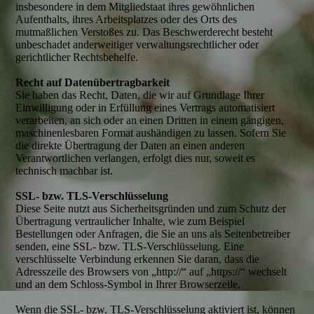
insbesondere in dem Mitgliedstaat ihres gewöhnlichen
Aufenthalts, ihres Arbeitsplatzes oder des Orts des
mutmaßlichen Verstoßes zu. Das Beschwerderecht besteht
unbeschadet anderweitiger verwaltungsrechtlicher oder
gerichtlicher Rechtsbehelfe.
Recht auf Datenübertragbarkeit
Sie haben das Recht, Daten, die wir auf Grundlage Ihrer
Einwilligung oder in Erfüllung eines Vertrags automatisiert
verarbeiten, an sich oder an einen Dritten in einem gängigen,
maschinenlesbaren Format aushändigen zu lassen. Sofern Sie
die direkte Übertragung der Daten an einen anderen
Verantwortlichen verlangen, erfolgt dies nur, soweit es
technisch machbar ist.
SSL- bzw. TLS-Verschlüsselung
Diese Seite nutzt aus Sicherheitsgründen und zum Schutz der
Übertragung vertraulicher Inhalte, wie zum Beispiel
Bestellungen oder Anfragen, die Sie an uns als Seitenbetreiber
senden, eine SSL- bzw. TLS-Verschlüsselung. Eine
verschlüsselte Verbindung erkennen Sie daran, dass die
Adresszeile des Browsers von „http://“ auf „https://“ wechselt
und an dem Schloss-Symbol in Ihrer Browserzeile.
Wenn die SSL- bzw. TLS-Verschlüsselung aktiviert ist, können