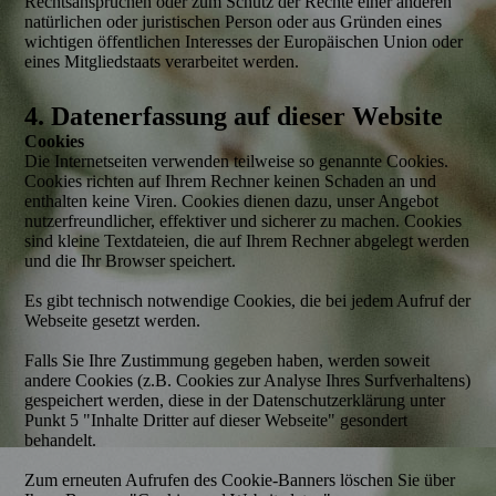
Rechtsansprüchen oder zum Schutz der Rechte einer anderen
natürlichen oder juristischen Person oder aus Gründen eines
wichtigen öffentlichen Interesses der Europäischen Union oder
eines Mitgliedstaats verarbeitet werden.
4. Datenerfassung auf dieser Website
Cookies
Die Internetseiten verwenden teilweise so genannte Cookies.
Cookies richten auf Ihrem Rechner keinen Schaden an und
enthalten keine Viren. Cookies dienen dazu, unser Angebot
nutzerfreundlicher, effektiver und sicherer zu machen. Cookies
sind kleine Textdateien, die auf Ihrem Rechner abgelegt werden
und die Ihr Browser speichert.
Es gibt technisch notwendige Cookies, die bei jedem Aufruf der
Webseite gesetzt werden.
Falls Sie Ihre Zustimmung gegeben haben, werden soweit
andere Cookies (z.B. Cookies zur Analyse Ihres Surfverhaltens)
gespeichert werden, diese in der Datenschutzerklärung unter
Punkt 5 "Inhalte Dritter auf dieser Webseite" gesondert
behandelt.
Zum erneuten Aufrufen des Cookie-Banners löschen Sie über