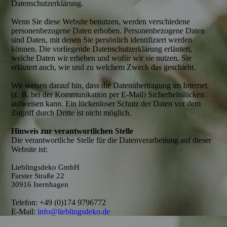
Datenschutzerklärung.
Wenn Sie diese Website benutzen, werden verschiedene
personenbezogene Daten erhoben. Personenbezogene Daten
sind Daten, mit denen Sie persönlich identifiziert werden
können. Die vorliegende Datenschutzerklärung erläutert,
welche Daten wir erheben und wofür wir sie nutzen. Sie
erläutert auch, wie und zu welchem Zweck das geschieht.
Wir weisen darauf hin, dass die Datenübertragung im Internet
(z. B. bei der Kommunikation per E-Mail) Sicherheitslücken
aufweisen kann. Ein lückenloser Schutz der Daten vor dem
Zugriff durch Dritte ist nicht möglich.
Hinweis zur verantwortlichen Stelle
Die verantwortliche Stelle für die Datenverarbeitung auf dieser
Website ist:
Lieblingsdeko GmbH
Farster Straße 22
30916 Isernhagen
Telefon: +49 (0)174 9796772
E-Mail:
info@lieblingsdeko.de