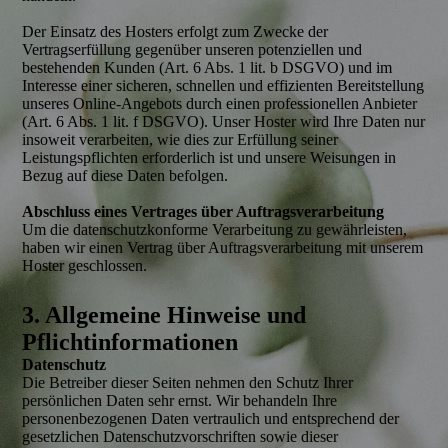
Der Einsatz des Hosters erfolgt zum Zwecke der
Vertragserfüllung gegenüber unseren potenziellen und
bestehenden Kunden (Art. 6 Abs. 1 lit. b DSGVO) und im
Interesse einer sicheren, schnellen und effizienten Bereitstellung
unseres Online-Angebots durch einen professionellen Anbieter
(Art. 6 Abs. 1 lit. f DSGVO). Unser Hoster wird Ihre Daten nur
insoweit verarbeiten, wie dies zur Erfüllung seiner
Leistungspflichten erforderlich ist und unsere Weisungen in
Bezug auf diese Daten befolgen.
Abschluss eines Vertrages über Auftragsverarbeitung
Um die datenschutzkonforme Verarbeitung zu gewährleisten,
haben wir einen Vertrag über Auftragsverarbeitung mit unserem
Hoster geschlossen.
3. Allgemeine Hinweise und
Pflichtinformationen
Datenschutz
Die Betreiber dieser Seiten nehmen den Schutz Ihrer
persönlichen Daten sehr ernst. Wir behandeln Ihre
personenbezogenen Daten vertraulich und entsprechend der
gesetzlichen Datenschutzvorschriften sowie dieser