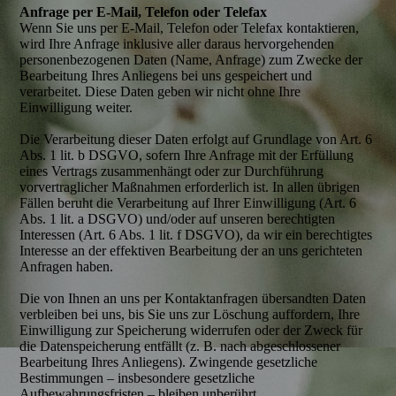
Anfrage per E-Mail, Telefon oder Telefax
Wenn Sie uns per E-Mail, Telefon oder Telefax kontaktieren,
wird Ihre Anfrage inklusive aller daraus hervorgehenden
personenbezogenen Daten (Name, Anfrage) zum Zwecke der
Bearbeitung Ihres Anliegens bei uns gespeichert und
verarbeitet. Diese Daten geben wir nicht ohne Ihre
Einwilligung weiter.
Die Verarbeitung dieser Daten erfolgt auf Grundlage von Art. 6
Abs. 1 lit. b DSGVO, sofern Ihre Anfrage mit der Erfüllung
eines Vertrags zusammenhängt oder zur Durchführung
vorvertraglicher Maßnahmen erforderlich ist. In allen übrigen
Fällen beruht die Verarbeitung auf Ihrer Einwilligung (Art. 6
Abs. 1 lit. a DSGVO) und/oder auf unseren berechtigten
Interessen (Art. 6 Abs. 1 lit. f DSGVO), da wir ein berechtigtes
Interesse an der effektiven Bearbeitung der an uns gerichteten
Anfragen haben.
Die von Ihnen an uns per Kontaktanfragen übersandten Daten
verbleiben bei uns, bis Sie uns zur Löschung auffordern, Ihre
Einwilligung zur Speicherung widerrufen oder der Zweck für
die Datenspeicherung entfällt (z. B. nach abgeschlossener
Bearbeitung Ihres Anliegens). Zwingende gesetzliche
Bestimmungen – insbesondere gesetzliche
Aufbewahrungsfristen – bleiben unberührt.