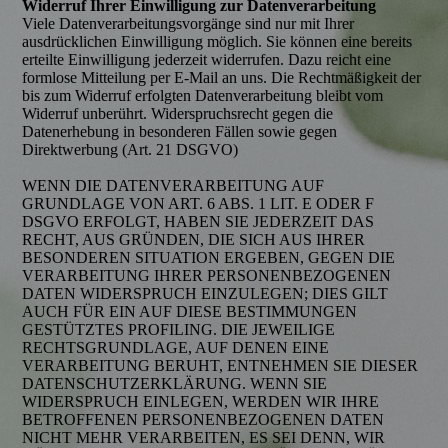
Widerruf Ihrer Einwilligung zur Datenverarbeitung
Viele Datenverarbeitungsvorgänge sind nur mit Ihrer
ausdrücklichen Einwilligung möglich. Sie können eine bereits
erteilte Einwilligung jederzeit widerrufen. Dazu reicht eine
formlose Mitteilung per E-Mail an uns. Die Rechtmäßigkeit der
bis zum Widerruf erfolgten Datenverarbeitung bleibt vom
Widerruf unberührt. Widerspruchsrecht gegen die
Datenerhebung in besonderen Fällen sowie gegen
Direktwerbung (Art. 21 DSGVO)
WENN DIE DATENVERARBEITUNG AUF
GRUNDLAGE VON ART. 6 ABS. 1 LIT. E ODER F
DSGVO ERFOLGT, HABEN SIE JEDERZEIT DAS
RECHT, AUS GRÜNDEN, DIE SICH AUS IHRER
BESONDEREN SITUATION ERGEBEN, GEGEN DIE
VERARBEITUNG IHRER PERSONENBEZOGENEN
DATEN WIDERSPRUCH EINZULEGEN; DIES GILT
AUCH FÜR EIN AUF DIESE BESTIMMUNGEN
GESTÜTZTES PROFILING. DIE JEWEILIGE
RECHTSGRUNDLAGE, AUF DENEN EINE
VERARBEITUNG BERUHT, ENTNEHMEN SIE DIESER
DATENSCHUTZERKLÄRUNG. WENN SIE
WIDERSPRUCH EINLEGEN, WERDEN WIR IHRE
BETROFFENEN PERSONENBEZOGENEN DATEN
NICHT MEHR VERARBEITEN, ES SEI DENN, WIR