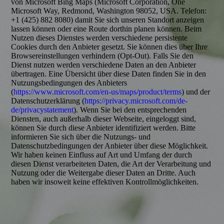
von Microsoft Bing Maps (Microsoft Corporation, One
Microsoft Way, Redmond, Washington 98052, USA. Telefon:
+1 (425) 882 8080) damit Sie sich unseren Standort anzeigen
lassen können oder eine Route dorthin planen können. Beim
Nutzen dieses Dienstes werden verschiedene persistente
Cookies durch den Anbieter gesetzt. Sie können dies über Ihre
Browsereinstellungen verhindern (Opt-Out). Falls Sie den
Dienst nutzen werden verschiedene Daten an den Anbieter
übertragen. Eine Übersicht über diese Daten finden Sie in den
Nutzungsbedingungen des Anbieters
(
https://www.microsoft.com/en-us/maps/product/terms
) und der
Datenschutzerklärung (
https://privacy.microsoft.com/de-
de/privacystatement
). Wenn Sie bei den entsprechenden
Diensten, auch außerhalb dieser Webseite, eingeloggt sind,
können Sie durch diese Anbieter identifiziert werden. Bitte
informieren Sie sich über die Nutzungs- und
Datenschutzbedingungen der Anbieter über diese Möglichkeit.
Wir haben keinen Einfluss auf Art und Umfang der durch
diesen Dienst verarbeiteten Daten, die Art der Verarbeitung und
Nutzung oder die Weitergabe dieser Daten an Dritte. Auch
haben wir insoweit keine effektiven Kontrollmöglichkeiten.