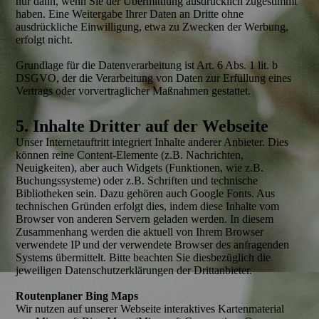
nur dann, wenn Sie der Übermittlung ausdrücklich zugestimmt
haben. Eine Weitergabe Ihrer Daten an Dritte ohne
ausdrückliche Einwilligung, etwa zu Zwecken der Werbung,
erfolgt nicht.
Grundlage für die Datenverarbeitung ist Art. 6 Abs. 1 lit. b
DSGVO, der die Verarbeitung von Daten zur Erfüllung eines
Vertrags oder vorvertraglicher Maßnahmen gestattet.
5. Inhalte Dritter auf der Webseite
Unser Internetauftritt integriert Inhalte anderer Anbieter. Dies
können reine Content-Elemente (z.B. Nachrichten,
Neuigkeiten), aber auch Widgets (Funktionen, wie z.B.
Buchungssysteme) oder z.B. Schriften und technische
Bibliotheken sein. Dazu gehören auch Google Fonts. Aus
technischen Gründen erfolgt dies, indem diese Inhalte vom
Browser von anderen Servern geladen werden. In diesem
Zusammenhang werden die aktuell von Ihrem Browser
verwendete IP und der verwendete Browser des anfragenden
Systems übermittelt. Bitte beachten Sie diesbezüglich die
jeweiligen Datenschutzerklärungen der Drittanbieter.
Routenplaner Bing Maps
Wir nutzen auf unserer Webseite interaktives Kartenmaterial