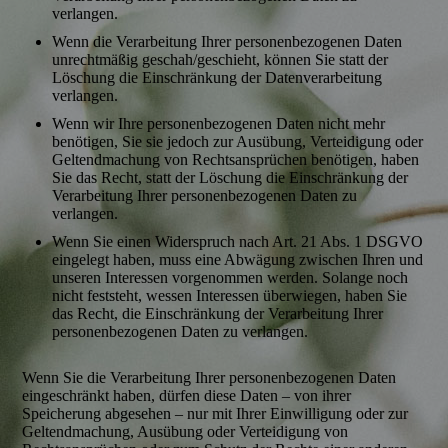
verlangen.
Wenn die Verarbeitung Ihrer personenbezogenen Daten
unrechtmäßig geschah/geschieht, können Sie statt der
Löschung die Einschränkung der Datenverarbeitung
verlangen.
Wenn wir Ihre personenbezogenen Daten nicht mehr
benötigen, Sie sie jedoch zur Ausübung, Verteidigung oder
Geltendmachung von Rechtsansprüchen benötigen, haben
Sie das Recht, statt der Löschung die Einschränkung der
Verarbeitung Ihrer personenbezogenen Daten zu
verlangen.
Wenn Sie einen Widerspruch nach Art. 21 Abs. 1 DSGVO
eingelegt haben, muss eine Abwägung zwischen Ihren und
unseren Interessen vorgenommen werden. Solange noch
nicht feststeht, wessen Interessen überwiegen, haben Sie
das Recht, die Einschränkung der Verarbeitung Ihrer
personenbezogenen Daten zu verlangen.
Wenn Sie die Verarbeitung Ihrer personenbezogenen Daten
eingeschränkt haben, dürfen diese Daten – von ihrer
Speicherung abgesehen – nur mit Ihrer Einwilligung oder zur
Geltendmachung, Ausübung oder Verteidigung von