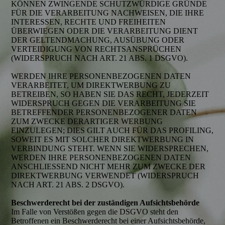
KÖNNEN ZWINGENDE SCHUTZWÜRDIGE GRÜNDE
FÜR DIE VERARBEITUNG NACHWEISEN, DIE IHRE
INTERESSEN, RECHTE UND FREIHEITEN
ÜBERWIEGEN ODER DIE VERARBEITUNG DIENT
DER GELTENDMACHUNG, AUSÜBUNG ODER
VERTEIDIGUNG VON RECHTSANSPRÜCHEN
(WIDERSPRUCH NACH ART. 21 ABS. 1 DSGVO).
WERDEN IHRE PERSONENBEZOGENEN DATEN
VERARBEITET, UM DIREKTWERBUNG ZU
BETREIBEN, SO HABEN SIE DAS RECHT, JEDERZEIT
WIDERSPRUCH GEGEN DIE VERARBEITUNG SIE
BETREFFENDER PERSONENBEZOGENER DATEN
ZUM ZWECKE DERARTIGER WERBUNG
EINZULEGEN; DIES GILT AUCH FÜR DAS PROFILING,
SOWEIT ES MIT SOLCHER DIREKTWERBUNG IN
VERBINDUNG STEHT. WENN SIE WIDERSPRECHEN,
WERDEN IHRE PERSONENBEZOGENEN DATEN
ANSCHLIESSEND NICHT MEHR ZUM ZWECKE DER
DIREKTWERBUNG VERWENDET (WIDERSPRUCH
NACH ART. 21 ABS. 2 DSGVO).
Beschwerderecht bei der zuständigen Aufsichtsbehörde
Im Falle von Verstößen gegen die DSGVO steht den
Betroffenen ein Beschwerderecht bei einer Aufsichtsbehörde,