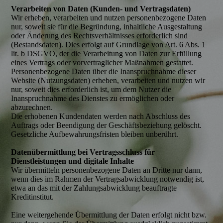
Verarbeiten von Daten (Kunden- und Vertragsdaten)
Wir erheben, verarbeiten und nutzen personenbezogene Daten
nur, soweit sie für die Begründung, inhaltliche Ausgestaltung
oder Änderung des Rechtsverhältnisses erforderlich sind
(Bestandsdaten). Dies erfolgt auf Grundlage von Art. 6 Abs. 1
lit. b DSGVO, der die Verarbeitung von Daten zur Erfüllung
eines Vertrags oder vorvertraglicher Maßnahmen gestattet.
Personenbezogene Daten über die Inanspruchnahme dieser
Website (Nutzungsdaten) erheben, verarbeiten und nutzen wir
nur, soweit dies erforderlich ist, um dem Nutzer die
Inanspruchnahme des Dienstes zu ermöglichen oder
abzurechnen.
Die erhobenen Kundendaten werden nach Abschluss des
Auftrags oder Beendigung der Geschäftsbeziehung gelöscht.
Gesetzliche Aufbewahrungsfristen bleiben unberührt.
Datenübermittlung bei Vertragsschluss für
Dienstleistungen und digitale Inhalte
Wir übermitteln personenbezogene Daten an Dritte nur dann,
wenn dies im Rahmen der Vertragsabwicklung notwendig ist,
etwa an das mit der Zahlungsabwicklung beauftragte
Kreditinstitut.
Eine weitergehende Übermittlung der Daten erfolgt nicht bzw.