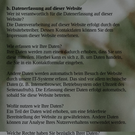
b. Datenerfassung auf dieser Website
Wer ist verantwortlich für die Datenerfassung auf dieser
Website?
Die Datenverarbeitung auf dieser Website erfolgt durch den
Websitebetreiber. Dessen Kontaktdaten können Sie dem
Impressum dieser Website entnehmen.
Wie erfassen wir Ihre Daten?
Ihre Daten werden zum einen dadurch erhoben, dass Sie uns
diese mitteilen. Hierbei kann es sich z. B. um Daten handeln,
die Sie in ein Kontaktformular eingeben.
Andere Daten werden automatisch beim Besuch der Website
durch unsere IT-Systeme erfasst. Das sind vor allem technische
Daten (z. B. Internetbrowser, Betriebssystem oder Uhrzeit des
Seitenaufrufs). Die Erfassung dieser Daten erfolgt automatisch,
sobald Sie diese Website betreten.
Wofür nutzen wir Ihre Daten?
Ein Teil der Daten wird erhoben, um eine fehlerfreie
Bereitstellung der Website zu gewährleisten. Andere Daten
können zur Analyse Ihres Nutzerverhaltens verwendet werden.
Welche Rechte haben Sie bezüglich Ihrer Daten?