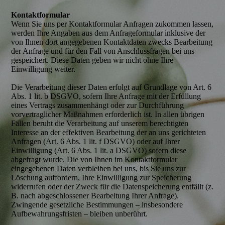
Kontaktformular
Wenn Sie uns per Kontaktformular Anfragen zukommen lassen,
werden Ihre Angaben aus dem Anfrageformular inklusive der
von Ihnen dort angegebenen Kontaktdaten zwecks Bearbeitung
der Anfrage und für den Fall von Anschlussfragen bei uns
gespeichert. Diese Daten geben wir nicht ohne Ihre
Einwilligung weiter.
Die Verarbeitung dieser Daten erfolgt auf Grundlage von Art. 6
Abs. 1 lit. b DSGVO, sofern Ihre Anfrage mit der Erfüllung
eines Vertrags zusammenhängt oder zur Durchführung
vorvertraglicher Maßnahmen erforderlich ist. In allen übrigen
Fällen beruht die Verarbeitung auf unserem berechtigten
Interesse an der effektiven Bearbeitung der an uns gerichteten
Anfragen (Art. 6 Abs. 1 lit. f DSGVO) oder auf Ihrer
Einwilligung (Art. 6 Abs. 1 lit. a DSGVO) sofern diese
abgefragt wurde. Die von Ihnen im Kontaktformular
eingegebenen Daten verbleiben bei uns, bis Sie uns zur
Löschung auffordern, Ihre Einwilligung zur Speicherung
widerrufen oder der Zweck für die Datenspeicherung entfällt (z.
B. nach abgeschlossener Bearbeitung Ihrer Anfrage).
Zwingende gesetzliche Bestimmungen – insbesondere
Aufbewahrungsfristen – bleiben unberührt.