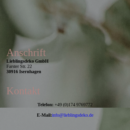
Anschrift
Lieblingsdeko GmbH
Farster Str. 22
30916 Isernhagen
Kontakt
Telefon:
+49 (0)174 9769772
E-Mail:
i
nfo@lieblingsdeko.de